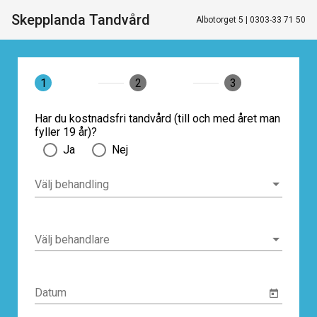
Skepplanda Tandvård
Albotorget 5 | 0303-33 71 50
1
2
3
Har du kostnadsfri tandvård (till och med året man
fyller 19 år)?
Ja
Nej
Välj behandling
Välj behandling
Välj behandlare
Välj behandlare
Datum